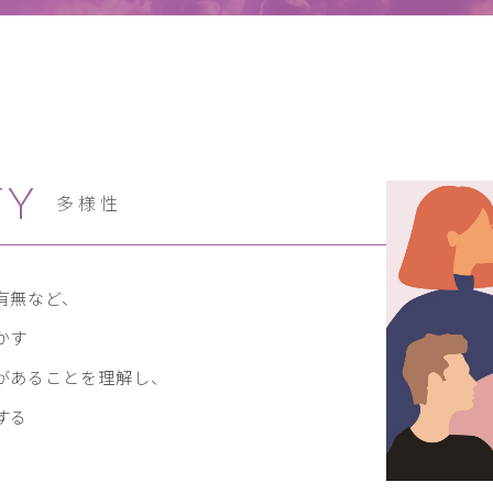
TY
多様性
有無など、
かす
があることを理解し、
する