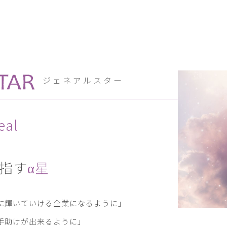
ジェネアルスター
eal
指す
星
α
に輝いていける企業になるように」
手助けが出来るように」