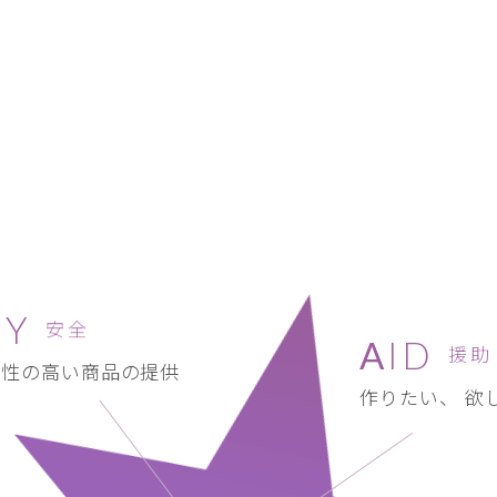
TY
安全
AID
援助
全性の高い商品の提供
作りたい、 欲