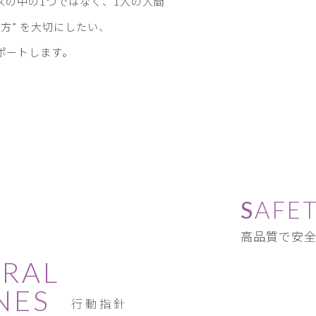
ズの中の1つではなく、1人の人間
き方” を大切にしたい、
ポートします。
SAFE
高品質で安
ORAL
NES
行動指針